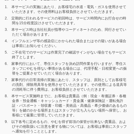
1. 本サービスの実施にあたり、お客様宅の水道・電気・ガスを使用させて
いただきます。その使用料はお客様負担とさせていただきます。
2. 定期的に行われるサービスの初回時は、サービス時間内にお打合せの時
間を15分程度設けさせていただきます。
3. 本サービス時は当社社員が指導やコーディネートのため、同行させてい
ただく場合があります。
4. インフルエンザ等の感染症にかかられた場合またはその疑いがある場合
は事前にお知らせください。
5. ご不在宅でのサービスは作業完了の確認サインがない場合でもサービス
終了とします。
6. 家事代行において、専任スタッフを決め訪問作業を行いますが、専任ス
タッフにやむを得ない事情がある場合には、代理手配・日程変更への振
替をご提案させていただく場合があります。
7. 家事代行の日常清掃の実施にあたり、スタッフは、原則としてお客様宅
の洗剤、掃除用具等を使用させていただきます。その使用による道具等
の消耗等に伴う費用は、お客様負担とさせていただきます。
8. 本サービス実施時までに、お客様は貴重品（例：現金・有価証券・各種
金券・預金通帳・キャッシュカード・貴金属・健康保険証・運転免許
証・パスポート・領収書・印鑑・美術品・高価品・希少価値のあるもの
等）を鍵のかかる場所またはスタッフが立ち入らない場所へ保管し、お
客様にて厳重に管理していただきます。
9. 以下各号に定めるもの、やむを得ず前項の保管が出来ない貴重品、およ
びその他取扱いに注意を要する物については、お客様は事前にスタッフ
へ通知を行うこととします。