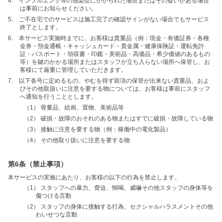
4. インフルエンザ等の感染症にかかられた場合またはその疑いがある場合
は事前にお知らせください。
5. ご不在宅でのサービスは施工完了の確認サインがない場合でもサービス
終了とします。
6. 本サービス実施時までに、お客様は貴重品（例：現金・有価証券・各種
金券・預金通帳・キャッシュカード・貴金属・健康保険証・運転免許
証・パスポート・領収書・印鑑・美術品・高価品・希少価値のあるもの
等）を鍵のかかる場所またはスタッフが立ち入らない場所へ保管し、お
客様にて厳重に管理していただきます。
7. 以下各号に定めるもの、やむを得ず前項の保管が出来ない貴重品、およ
びその他取扱いに注意を要する物については、お客様は事前にスタッフ
へ通知を行うこととします。
（1） 骨董品、絵画、置物、美術品等
（2） 破損・故障のおそれのある物またはすでに破損・故障している物
（3） 接触に注意を要する物（例：稼働中の電化製品）
（4） その他取り扱いに注意を要する物
第6条（禁止事項）
本サービスの実施にあたり、お客様の以下の行為を禁止します。
（1） スタッフへの暴力、脅迫、恫喝、威嚇その他スタッフの身体等を
傷つける言動
（2） スタッフの身体に接触する行為、セクシャルハラスメントその他
わいせつな言動