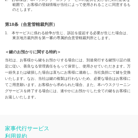
範囲で、お客様の登録情報が当社によって使用されることに同意するも
のとします。
第18条（合意管轄裁判所）
1. 本サービスに係わる紛争が生じ、訴訟を提起する必要が生じた場合は、
東京地方裁判所を第一審の専属的合意管轄裁判所とします。
＜鍵のお預かりに関する特約＞
当社は、お客様から鍵をお預かりする場合には、別途発行する鍵預り証の規
定に従い、善良なる管理責任をもって保管し、使用させていただきます。万
一紛失または破損した場合は直ちにお客様に連絡し、当社負担にて鍵を交換
いたします。なお、当社は鍵の複製は行わないため、必要な場合はお客様に
てご用意願います。お客様から求められた場合、また、本ハウスクリーニン
グサービスを終了する場合には、速やかにお預かりした全ての鍵をお客様に
お返しいたします。
家事代行サービス
利用規約