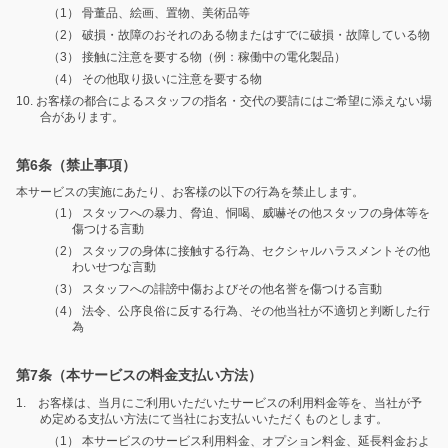
（1） 骨董品、絵画、置物、美術品等
（2） 破損・故障のおそれのある物またはすでに破損・故障している物
（3） 接触に注意を要する物（例：稼働中の電化製品）
（4） その他取り扱いに注意を要する物
10. お客様の都合によるスタッフの指名・交代の要請にはご希望に添えない場
合があります。
第6条（禁止事項）
本サービスの実施にあたり、お客様の以下の行為を禁止します。
（1） スタッフへの暴力、脅迫、恫喝、威嚇その他スタッフの身体等を
傷つける言動
（2） スタッフの身体に接触する行為、セクシャルハラスメントその他
わいせつな言動
（3） スタッフへの誹謗中傷およびその他名誉を傷つける言動
（4） 法令、公序良俗に反する行為、その他当社が不適切と判断した行
為
第7条（本サービスの料金支払い方法）
1. お客様は、当月にご利用いただいたサービスの利用料金等を、当社が予
め定める支払い方法にて当社にお支払いいただくものとします。
（1） 本サービスのサービス利用料金、オプション料金、延長料金およ