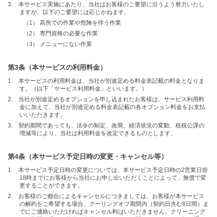
3. 本サービス実施にあたり、当社はお客様のご要望に沿うよう努力いたし
ますが、以下のご要望には応じかねます。
（1） 高所での作業や危険を伴う作業
（2） 専門資格の必要な作業
（3） メニューにない作業
第3条（本サービスの利用料金）
1. 本サービスの利用料金は、当社が別途定める料金表記載の料金となりま
す。（以下「サービス利用料金」といいます。）
2. 当社が別途定めるオプションを申し込まれたお客様は、サービス利用料
金に加えて、当社が別途定める料金表記載の各オプション料金をお支払
いいただきます。
3. 契約期間であっても、法令の制定、改廃、経済状況の変動、租税公課の
増減等により、当社は利用料金を改定できるものとします。
第4条（本サービス予定日時の変更・キャンセル等）
1. 本サービス予定日時の変更については、本サービス予定日時の2営業日前
18時までにお客様から当社にお申し出いただくことによって、無償で変
更することができます。
2. お客様のご都合によるキャンセルにつきましては、お客様が本サービス
の解約をご希望する場合、クーリングオフ期間内（契約日含む8日間）ま
でにご連絡いただければキャンセル料はいただきません。クリーニング