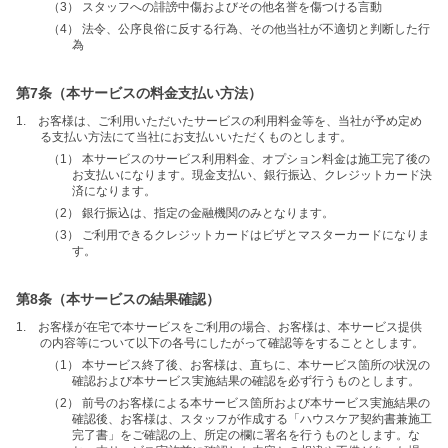
（3） スタッフへの誹謗中傷およびその他名誉を傷つける言動
（4） 法令、公序良俗に反する行為、その他当社が不適切と判断した行
為
第7条（本サービスの料金支払い方法）
1. お客様は、ご利用いただいたサービスの利用料金等を、当社が予め定め
る支払い方法にて当社にお支払いいただくものとします。
（1） 本サービスのサービス利用料金、オプション料金は施工完了後の
お支払いになります。現金支払い、銀行振込、クレジットカード決
済になります。
（2） 銀行振込は、指定の金融機関のみとなります。
（3） ご利用できるクレジットカードはビザとマスターカードになりま
す。
第8条（本サービスの結果確認）
1. お客様が在宅で本サービスをご利用の場合、お客様は、本サービス提供
の内容等について以下の各号にしたがって確認等をすることとします。
（1） 本サービス終了後、お客様は、直ちに、本サービス箇所の状況の
確認および本サービス実施結果の確認を必ず行うものとします。
（2） 前号のお客様による本サービス箇所および本サービス実施結果の
確認後、お客様は、スタッフが作成する「ハウスケア契約書兼施工
完了書」をご確認の上、所定の欄に署名を行うものとします。な