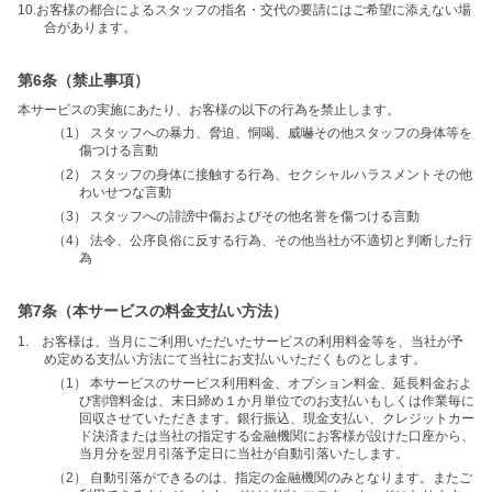
10.お客様の都合によるスタッフの指名・交代の要請にはご希望に添えない場
合があります。
第6条（禁止事項）
本サービスの実施にあたり、お客様の以下の行為を禁止します。
（1） スタッフへの暴力、脅迫、恫喝、威嚇その他スタッフの身体等を
傷つける言動
（2） スタッフの身体に接触する行為、セクシャルハラスメントその他
わいせつな言動
（3） スタッフへの誹謗中傷およびその他名誉を傷つける言動
（4） 法令、公序良俗に反する行為、その他当社が不適切と判断した行
為
第7条（本サービスの料金支払い方法）
1. お客様は、当月にご利用いただいたサービスの利用料金等を、当社が予
め定める支払い方法にて当社にお支払いいただくものとします。
（1） 本サービスのサービス利用料金、オプション料金、延長料金およ
び割増料金は、末日締め１か月単位でのお支払いもしくは作業毎に
回収させていただきます。銀行振込、現金支払い、クレジットカー
ド決済または当社の指定する金融機関にお客様が設けた口座から、
当月分を翌月引落予定日に当社が自動引落いたします。
（2） 自動引落ができるのは、指定の金融機関のみとなります。またご