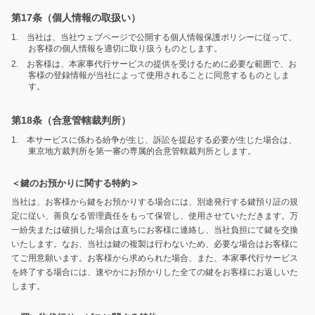
第17条（個人情報の取扱い）
1. 当社は、当社ウェブページで公開する個人情報保護ポリシーに従って、
お客様の個人情報を適切に取り扱うものとします。
2. お客様は、本家事代行サービスの提供を受けるために必要な範囲で、お
客様の登録情報が当社によって使用されることに同意するものとしま
す。
第18条（合意管轄裁判所）
1. 本サービスに係わる紛争が生じ、訴訟を提起する必要が生じた場合は、
東京地方裁判所を第一審の専属的合意管轄裁判所とします。
＜鍵のお預かりに関する特約＞
当社は、お客様から鍵をお預かりする場合には、別途発行する鍵預り証の規
定に従い、善良なる管理責任をもって保管し、使用させていただきます。万
一紛失または破損した場合は直ちにお客様に連絡し、当社負担にて鍵を交換
いたします。なお、当社は鍵の複製は行わないため、必要な場合はお客様に
てご用意願います。お客様から求められた場合、また、本家事代行サービス
を終了する場合には、速やかにお預かりした全ての鍵をお客様にお返しいた
します。