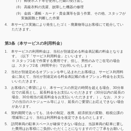
（7） 郵便ポスト等を使用した鍵の受け渡し
（8） 高級衣料の洗濯、故障した機器の修理
（9） 金銭・通帳・カード・貴金属等を扱う作業、その他、スタッフが
実施困難と判断した作業
4. 本サービス実施により発生したゴミ・廃棄物等はお客様にて処分してい
ただきます。
第3条（本サービスの利用料金）
1. 本サービスの利用料金は、当社が別途定める料金表記載の料金となりま
す。（以下「サービス利用料金」といいます。）
※ スタッフ1名で作業する費用です。但し、男性のみでご在宅の場合
は、スタッフ2名（時間半分）でお伺いいたします。
2. 当社が別途定めるオプションを申し込まれたお客様は、サービス利用料
金に加えて、当社が別途定める料金表記載の各オプション料金をお支払
いいただきます。
3. お客様のご希望により、本サービスの所定の時間を超える場合、30分単
位での延長とし、延長料金をお支払いいただきます（30分以内の延長の
場合、30分相当の延長料金をお支払いいただきます。）。なお、スタッ
フの当日のスケジュール等により、延長のご要望にお応えできない場合
があります。
4. 契約期間であっても、法令の制定、改廃、経済状況の変動、租税公課の
増減等により、当社は利用料金を改定できるものとします。
5. 訪問車両の駐車スペースが確保できない場合は、当該車両の駐車に要し
た費用はお客様にご負担いただくことになりますのでご了承をお願いし