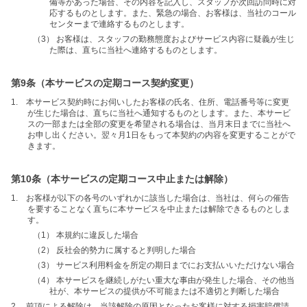
備等があった場合、その内容を記入し、スタッフが次回訪問時に対
応するものとします。また、緊急の場合、お客様は、当社のコール
センターまで連絡するものとします。
（3） お客様は、スタッフの勤務態度およびサービス内容に疑義が生じ
た際は、直ちに当社へ連絡するものとします。
第9条（本サービスの定期コース契約変更）
1. 本サービス契約時にお伺いしたお客様の氏名、住所、電話番号等に変更
が生じた場合は、直ちに当社へ通知するものとします。また、本サービ
スの一部または全部の変更を希望される場合は、当月末日までに当社へ
お申し出ください。翌々月1日をもって本契約の内容を変更することがで
きます。
第10条（本サービスの定期コース中止または解除）
1. お客様が以下の各号のいずれかに該当した場合は、当社は、何らの催告
を要することなく直ちに本サービスを中止または解除できるものとしま
す。
（1） 本規約に違反した場合
（2） 反社会的勢力に属すると判明した場合
（3） サービス利用料金を所定の期日までにお支払いいただけない場合
（4） 本サービスを継続しがたい重大な事由が発生した場合、その他当
社が、本サービスの提供が不可能または不適切と判断した場合
2. 前項による解除は、当該解除の原因となったお客様に対する損害賠償請