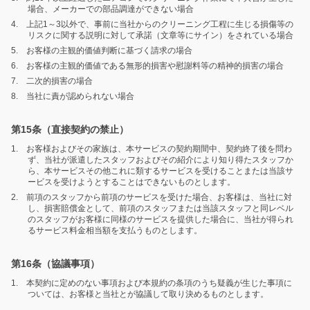
場合、メーカーでの部品調達ができない場合
4. 上記1～3以外で、事前に当社からのクリーニング工程に生じる損傷等の
リスクに関する説明に対して承諾（文章等にサイン）をされている場合
5. お客様の主観的価値判断に基づく請求の場合
6. お客様の主観的価値である無形的損害や慰謝料等の精神的損害の場合
7. 二次的損害の場合
8. 当社に責が認められない場合
第15条（直接契約の禁止）
1. お客様およびその家族は、本サービスの契約期間中、契約終了後を問わ
ず、当社が派遣したスタッフおよびその紹介により知り得たスタッフか
ら、本サービスその他これに類するサービスを受けることまたは当該サ
ービスを受けようとすることはできないものとします。
2. 前項のスタッフから前項のサービスを受けた場合、お客様は、当社に対
し、損害賠償金として、前項のスタッフまたは当該スタッフと同レベル
のスタッフがお客様に同様のサービスを提供した場合に、当社が得られ
るサービス料金相当額を支払うものとします。
第16条（協議事項）
1. 本契約に定めのない事項および本規約の条項のうち疑義が生じた事項に
ついては、お客様と当社とが協議して取り決めるものとします。