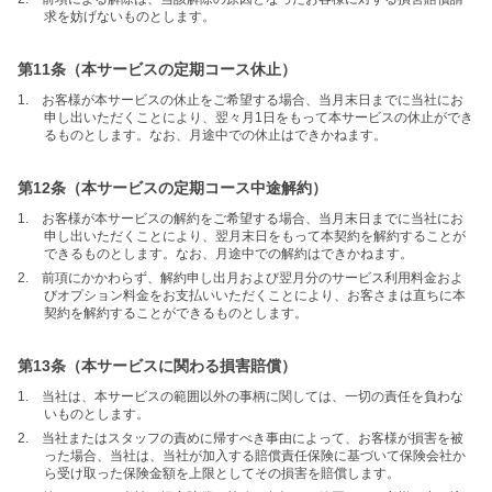
求を妨げないものとします。
第11条（本サービスの定期コース休止）
1. お客様が本サービスの休止をご希望する場合、当月末日までに当社にお
申し出いただくことにより、翌々月1日をもって本サービスの休止ができ
るものとします。なお、月途中での休止はできかねます。
第12条（本サービスの定期コース中途解約）
1. お客様が本サービスの解約をご希望する場合、当月末日までに当社にお
申し出いただくことにより、翌月末日をもって本契約を解約することが
できるものとします。なお、月途中での解約はできかねます。
2. 前項にかかわらず、解約申し出月および翌月分のサービス利用料金およ
びオプション料金をお支払いいただくことにより、お客さまは直ちに本
契約を解約することができるものとします。
第13条（本サービスに関わる損害賠償）
1. 当社は、本サービスの範囲以外の事柄に関しては、一切の責任を負わな
いものとします。
2. 当社またはスタッフの責めに帰すべき事由によって、お客様が損害を被
った場合、当社は、当社が加入する賠償責任保険に基づいて保険会社か
ら受け取った保険金額を上限としてその損害を賠償します。