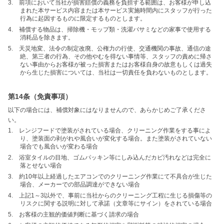
3. 前項において当社が損害賠償の義務を負担する範囲は、お客様が申し込
まれた本サービス内容または本サービス実施時間内にスタッフが行った
行為に起因するものに限定するものとします。
4. 補償する物品は、掃除機・モップ類・洗濯バサミなどの家事で使用する
消耗品を除きます。
5. 天災地変、法令の制定改廃、公権力の行使、交通機関の事故、通信の途
絶、第三者の行為、その他やむを得ない事情等、スタッフの責めに帰さ
ない事由からお客様が被った損害またはお客様自身の故意もしくは過失
から生じた損害については、当社は一切責任を負わないものとします。
第14条（免責事項）
以下の場合には、補償対象にはなりませんので、あらかじめご了承くださ
い。
1. レンジフードで塗装がされている場合、クリーニング作業をする事によ
り、塗装面の剥がれや風合いが変化する場合。また塗装がされていない
場合でも風合いが変わる場合
2. 浴室タイルの目地、ゴムパッキン等にしみ込んだカビ汚れなどは完全に
落とせない場合
3. 約10年以上経過したエアコンでのクリーニング作業にて不具合が生じた
場合、メーカーでの部品調達ができない場合
4. 上記1～3以外で、事前に当社からのクリーニング工程に生じる損傷等の
リスクに関する説明に対して承諾（文章等にサイン）をされている場合
5. お客様の主観的価値判断に基づく請求の場合