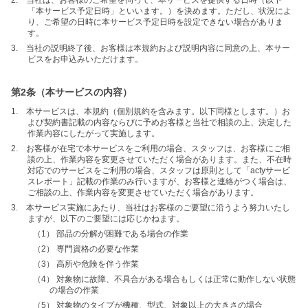
2. 当社は、お客様のご希望を伺って、本サービスを提供する日時（以下
「本サービス予定日時」といいます。）を決めます。ただし、状況によ
り、ご希望の日時に本サービス予定日時を設定できない場合がありま
す。
3. 当社の説明終了後、お客様は本規約および説明内容に同意の上、本サー
ビスをお申込みいただけます。
第2条（本サービスの内容）
1. 本サービスは、本規約（個別規約を含みます。以下同様とします。）お
よび契約書記載の内容ならびに予めお客様と当社で相談の上、決定した
作業内容にしたがって実施します。
2. お客様が在宅で本サービスをご利用の場合、スタッフは、お客様にご相
談の上、作業内容を変更させていただく場合があります。また、不在時
対応でのサービスをご利用の場合、スタッフは原則として「actyサービ
スレポート」記載の作業のみ行いますが、お客様と連絡がつく場合は、
ご相談の上、作業内容を変更させていただく場合があります。
3. 本サービス実施にあたり、当社はお客様のご要望に沿うよう努力いたし
ますが、以下のご要望には応じかねます。
（1） 部品の分解が困難である場合の作業
（2） 専門資格の必要な作業
（3） 高所や危険を伴う作業
（4） 対象物に故障、不具合がある場合もしくは正常に動作しない状態
の場合の作業
（5） 対象物のタイプが機種、型式、対象以上の大きさの場合