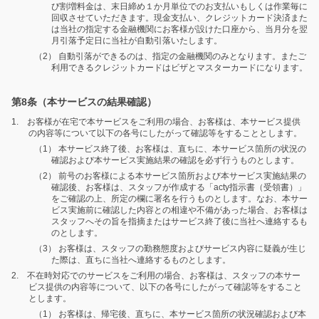
び割増料金は、末日締め１か月単位でのお支払いもしくは作業毎に
回収させていただきます。現金支払い、クレジットカード決済また
は当社の指定する金融機関にお客様が設けた口座から、当月分を翌
月引落予定日に当社が自動引落いたします。
（2） 自動引落ができるのは、指定の金融機関のみとなります。またご
利用できるクレジットカードはビザとマスターカードになります。
第8条（本サービスの結果確認）
1. お客様が在宅で本サービスをご利用の場合、お客様は、本サービス提供
の内容等について以下の各号にしたがって確認等をすることとします。
（1） 本サービス終了後、お客様は、直ちに、本サービス箇所の状況の
確認および本サービス実施結果の確認を必ず行うものとします。
（2） 前号のお客様による本サービス箇所および本サービス実施結果の
確認後、お客様は、スタッフが作成する「acty指示書（受領書）」
をご確認の上、所定の欄に署名を行うものとします。なお、本サー
ビス実施前に確認した内容との相違や不備があった場合、お客様は
スタッフへその旨を指摘またはサービス終了後に当社へ連絡するも
のとします。
（3） お客様は、スタッフの勤務態度およびサービス内容に疑義が生じ
た際は、直ちに当社へ連絡するものとします。
2. 不在時対応でのサービスをご利用の場合、お客様は、スタッフの本サー
ビス提供の内容等について、以下の各号にしたがって確認等をすること
とします。
（1） お客様は、帰宅後、直ちに、本サービス箇所の状況確認および本