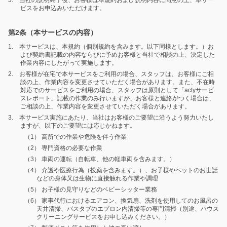
3. 当社の説明終了後、お客様は本規約および説明内容に同意の上、本サー
ビスをお申込みいただけます。
第2条（本サービスの内容）
1. 本サービスは、本規約（個別規約を含みます。以下同様とします。）お
よび契約書記載の内容ならびに予めお客様と当社で相談の上、決定した
作業内容にしたがって実施します。
2. お客様が在宅で本サービスをご利用の場合、スタッフは、お客様にご相
談の上、作業内容を変更させていただく場合があります。また、不在時
対応でのサービスをご利用の場合、スタッフは原則として「actyサービ
スレポート」記載の作業のみ行いますが、お客様と連絡がつく場合は、
ご相談の上、作業内容を変更させていただく場合があります。
3. 本サービス実施にあたり、当社はお客様のご要望に沿うよう努力いたし
ますが、以下のご要望には応じかねます。
（1） 高所での作業や危険を伴う作業
（2） 専門資格の必要な作業
（3） 車両の運転（自転車、他の軽車両を含みます。）
（4） 介護や医療行為（投薬を含みます。）、お子様やペットのお世話
などの身体又は生物に直接触れる作業や調理
（5） お子様の見守りなどのベビーシッター業務
（6） 家事代行におけるエアコン、換気扇、洗剤を使用してのお風呂の
天井清掃、バスタブのエプロン内清掃等の専門清掃（別途、ハウス
クリーニングサービスをお申し込みください。）