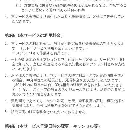
（6） 対象箇所に機器や部品の故障や劣化が見られるなど、作業するこ
とにより悪化する恐れのある場合の作業
4. 本サービス実施により発生したゴミ・廃棄物等はお客様にて処分してい
ただきます。
第3条（本サービスの利用料金）
1. 本サービスの利用料金は、当社が別途定める料金表記載の料金となりま
す。（以下「サービス利用料金」といいます。）
※ スタッフ1名で作業する費用です。
2. 当社が別途定めるオプションを申し込まれたお客様は、サービス利用料
金に加えて、当社が別途定める料金表記載の各オプション料金をお支払
いいただきます。
3. お客様のご希望により、本サービスの時間制コースで所定の時間を超え
る場合、30分単位での延長とし、延長料金をお支払いいただきます。
（30分以内の延長の場合、30分相当の延長料金をお支払いいただきま
す。）なお、スタッフの当日のスケジュール等により、延長のご要望に
お応えできない場合があります。
4. 契約期間であっても、法令の制定、改廃、経済状況の変動、租税公課の
増減等により、当社は利用料金を改定できるものとします。
5. 訪問車両の駐車場料金はいただいておりません。
第4条（本サービス予定日時の変更・キャンセル等）