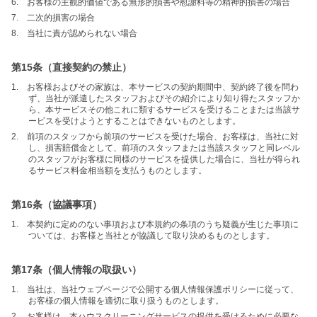
6. お客様の主観的価値である無形的損害や慰謝料等の精神的損害の場合
7. 二次的損害の場合
8. 当社に責が認められない場合
第15条（直接契約の禁止）
1. お客様およびその家族は、本サービスの契約期間中、契約終了後を問わ
ず、当社が派遣したスタッフおよびその紹介により知り得たスタッフか
ら、本サービスその他これに類するサービスを受けることまたは当該サ
ービスを受けようとすることはできないものとします。
2. 前項のスタッフから前項のサービスを受けた場合、お客様は、当社に対
し、損害賠償金として、前項のスタッフまたは当該スタッフと同レベル
のスタッフがお客様に同様のサービスを提供した場合に、当社が得られ
るサービス料金相当額を支払うものとします。
第16条（協議事項）
1. 本契約に定めのない事項および本規約の条項のうち疑義が生じた事項に
ついては、お客様と当社とが協議して取り決めるものとします。
第17条（個人情報の取扱い）
1. 当社は、当社ウェブページで公開する個人情報保護ポリシーに従って、
お客様の個人情報を適切に取り扱うものとします。
2. お客様は、本ハウスクリーニングサービスの提供を受けるために必要な