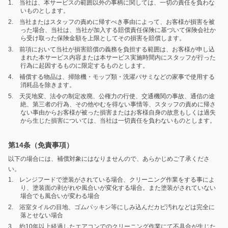
1. 当社は、本サービスの範囲以外の事柄に関しては、一切の責任を負わな
いものとします。
2. 当社またはスタッフの責めに帰すべき事由によって、お客様が損害を被
った場合、当社は、当社が加入する賠償責任保険に基づいて保険会社か
ら受け取った保険金額を上限としてその損害を賠償します。
3. 前項において当社が損害賠償の義務を負担する範囲は、お客様が申し込
まれた本サービス内容または本サービス実施時間内にスタッフが行った
行為に起因するものに限定するものとします。
4. 補償する物品は、掃除機・モップ類・洗濯バサミなどの家事で使用する
消耗品を除きます。
5. 天災地変、法令の制定改廃、公権力の行使、交通機関の事故、通信の途
絶、第三者の行為、その他やむを得ない事情等、スタッフの責めに帰さ
ない事由からお客様が被った損害またはお客様自身の故意もしくは過失
から生じた損害については、当社は一切責任を負わないものとします。
第14条（免責事項）
以下の場合には、補償対象にはなりませんので、あらかじめご了承くださ
い。
1. レンジフードで塗装がされている場合、クリーニング作業をする事によ
り、塗装面の剥がれや風合いが変化する場合。また塗装がされていない
場合でも風合いが変わる場合
2. 浴室タイルの目地、ゴムパッキン等にしみ込んだカビ汚れなどは完全に
落とせない場合
3. 約10年以上経過したエアコンでのクリーニング作業にて不具合が生じた