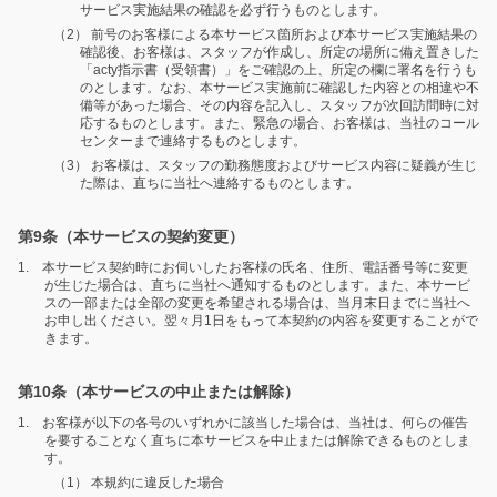
サービス実施結果の確認を必ず行うものとします。
（2） 前号のお客様による本サービス箇所および本サービス実施結果の
確認後、お客様は、スタッフが作成し、所定の場所に備え置きした
「acty指示書（受領書）」をご確認の上、所定の欄に署名を行うも
のとします。なお、本サービス実施前に確認した内容との相違や不
備等があった場合、その内容を記入し、スタッフが次回訪問時に対
応するものとします。また、緊急の場合、お客様は、当社のコール
センターまで連絡するものとします。
（3） お客様は、スタッフの勤務態度およびサービス内容に疑義が生じ
た際は、直ちに当社へ連絡するものとします。
第9条（本サービスの契約変更）
1. 本サービス契約時にお伺いしたお客様の氏名、住所、電話番号等に変更
が生じた場合は、直ちに当社へ通知するものとします。また、本サービ
スの一部または全部の変更を希望される場合は、当月末日までに当社へ
お申し出ください。翌々月1日をもって本契約の内容を変更することがで
きます。
第10条（本サービスの中止または解除）
1. お客様が以下の各号のいずれかに該当した場合は、当社は、何らの催告
を要することなく直ちに本サービスを中止または解除できるものとしま
す。
（1） 本規約に違反した場合