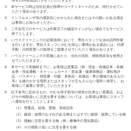
間を15分程度設けさせていただきます。
3. 本サービス時は当社社員が指導やコーディネートのため、同行させてい
ただく場合があります。
4. インフルエンザ等の感染症にかかられた場合またはその疑いがある場合
は事前にお知らせください。
5. ご不在宅でのサービスは作業完了の確認サインがない場合でもサービス
終了とします。
6. ハウスクリーニングの定期清掃において、専任スタッフを決め訪問作業
を行いますが、専任スタッフにやむを得ない事情がある場合には、代理
手配・日程変更への振替をご提案させていただく場合があります。
7. ハウスクリーニングの実施にあたり、当社の洗剤、掃除用具等を使用さ
せていただきます。
8. 本サービス実施時までに、お客様は貴重品（例：現金・有価証券・各種
金券・預金通帳・キャッシュカード・貴金属・健康保険証・運転免許
証・パスポート・領収書・印鑑・美術品・高価品・希少価値のあるもの
等）を鍵のかかる場所またはスタッフが立ち入らない場所へ保管し、お
客様にて厳重に管理していただきます。
9. 以下各号に定めるもの、やむを得ず前項の保管が出来ない貴重品、およ
びその他取扱いに注意を要する物については、お客様は事前にスタッフ
へ通知を行うこととします。
（1） 骨董品、絵画、置物、美術品等
（2） 破損・故障のおそれのある物またはすでに破損・故障している物
（3） 接触に注意を要する物（例：稼働中の電化製品）
（4） その他取り扱いに注意を要する物