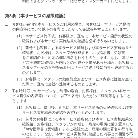
利用できるクレジットカードはビザとマスターカードになります。
第8条（本サービスの結果確認）
1. お客様が在宅で本サービスをご利用の場合、お客様は、本サービス提供
の内容等について以下の各号にしたがって確認等をすることとします。
（1） 本サービス終了後、お客様は、直ちに、本サービス箇所の状況の
確認および本サービス実施結果の確認を必ず行うものとします。
（2） 前号のお客様による本サービス箇所および本サービス実施結果の
確認後、お客様は、スタッフが作成する「acty指示書（受領書）」
をご確認の上、所定の欄に署名を行うものとします。なお、本サー
ビス実施前に確認した内容との相違や不備があった場合、お客様は
スタッフへその旨を指摘またはサービス終了後に当社へ連絡するも
のとします。
（3） お客様は、スタッフの勤務態度およびサービス内容に疑義が生じ
た際は、直ちに当社へ連絡するものとします。
2. 不在時対応でのサービスをご利用の場合、お客様は、スタッフの本サー
ビス提供の内容等について、以下の各号にしたがって確認等をすること
とします。
（1） お客様は、帰宅後、直ちに、本サービス箇所の状況確認および本
サービス実施結果の確認を必ず行うものとします。
（2） 前号のお客様による本サービス箇所および本サービス実施結果の
確認後、お客様は、スタッフが作成し、所定の場所に備え置きした
「acty指示書（受領書）」をご確認の上、所定の欄に署名を行うも
のとします。なお、本サービス実施前に確認した内容との相違や不