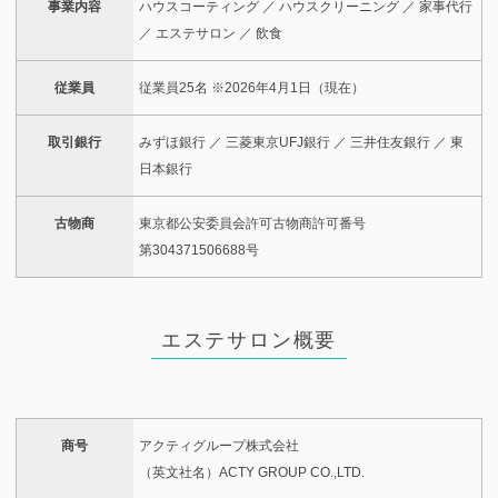
事業内容
ハウスコーティング ／ ハウスクリーニング ／ 家事代行
／ エステサロン ／ 飲食
従業員
従業員25名 ※2026年4月1日（現在）
取引銀行
みずほ銀行 ／ 三菱東京UFJ銀行 ／ 三井住友銀行 ／ 東
日本銀行
古物商
東京都公安委員会許可古物商許可番号
第304371506688号
エステサロン概要
商号
アクティグループ株式会社
（英文社名）ACTY GROUP CO.,LTD.