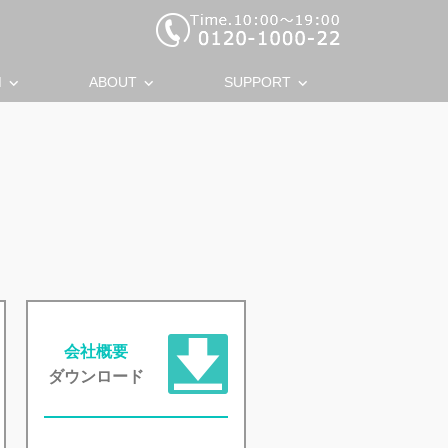
keyboard_arrow_down
keyboard_arrow_down
keyboard_arrow_down
M
ABOUT
SUPPORT
会社概要
ダウンロード