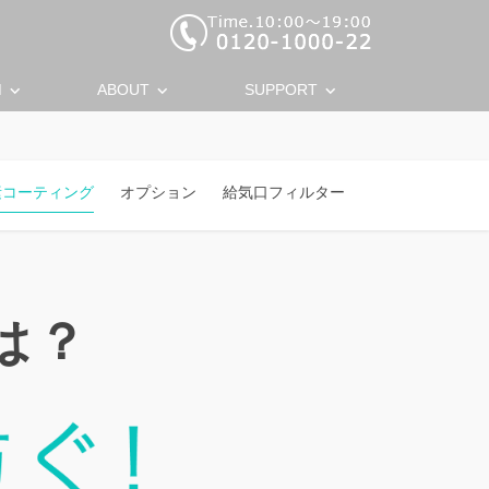
keyboard_arrow_down
keyboard_arrow_down
keyboard_arrow_down
M
ABOUT
SUPPORT
素コーティング
オプション
給気口フィルター
は？