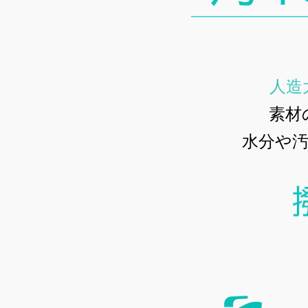
人造
素材
水分や