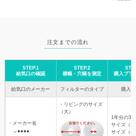
注文までの流れ
STEP.1
STEP.2
STEP
給気口の確認
横幅・穴幅を測定
購入プラ
給気口のメーカー
フィルターのタイプ
購入プ
・リビングのサイズ
（大）
1年分の36
・メーカー名
サイズ（大
→●●●●
サイズ（小