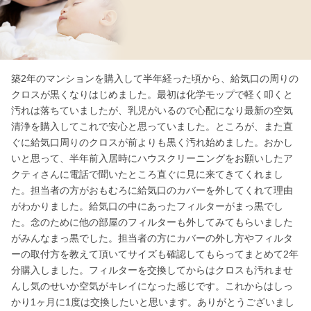
築2年のマンションを購入して半年経った頃から、給気口の周りの
クロスが黒くなりはじめました。最初は化学モップで軽く叩くと
汚れは落ちていましたが、乳児がいるので心配になり最新の空気
清浄を購入してこれで安心と思っていました。
ところが、また直
ぐに給気口周りのクロスが前よりも黒く汚れ始めました。おかし
いと思って、半年前入居時にハウスクリーニングをお願いしたア
クティさんに電話で聞いたところ直ぐに見に来てきてくれまし
た。担当者の方がおもむろに給気口のカバーを外してくれて理由
がわかりました。給気口の中にあったフィルターがまっ黒でし
た。念のために他の部屋のフィルターも外してみてもらいました
がみんなまっ黒でした。
担当者の方にカバーの外し方やフィルタ
ーの取付方を教えて頂いてサイズも確認してもらってまとめて2年
分購入しました。フィルターを交換してからはクロスも汚れませ
んし気のせいか空気がキレイになった感じです。これからはしっ
かり1ヶ月に1度は交換したいと思います。ありがとうございまし