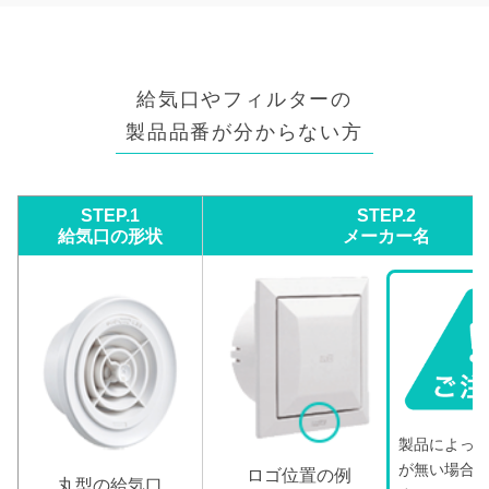
給気口やフィルターの
製品品番が分からない方
STEP.1
STEP.2
給気口の形状
メーカー名
製品によっ
が無い場合
ロゴ位置の例
丸型の給気口