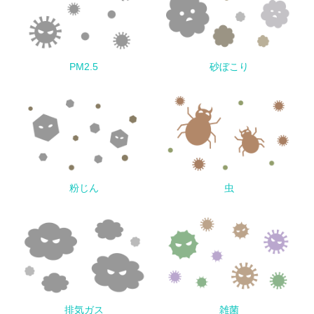
PM2.5
砂ぼこり
粉じん
虫
排気ガス
雑菌