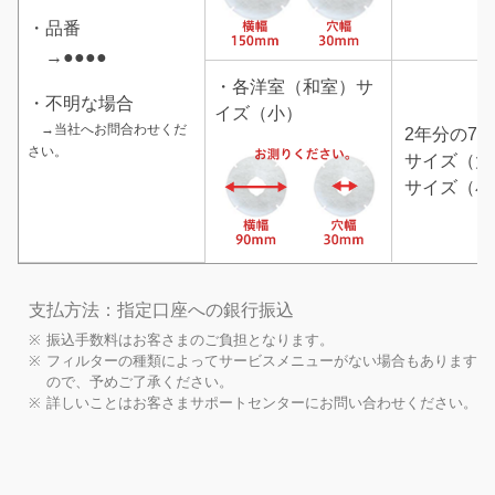
・品番
→●●●●
・各洋室（和室）サ
・不明な場合
イズ（小）
→当社へ
お問合わせくだ
2年分の72
さい。
サイズ（大
サイズ（小
支払方法：指定口座への銀行振込
※
振込手数料はお客さまのご負担となります。
※
フィルターの種類によってサービスメニューがない場合もあります
ので、予めご了承ください。
※
詳しいことはお客さまサポートセンターにお問い合わせください。