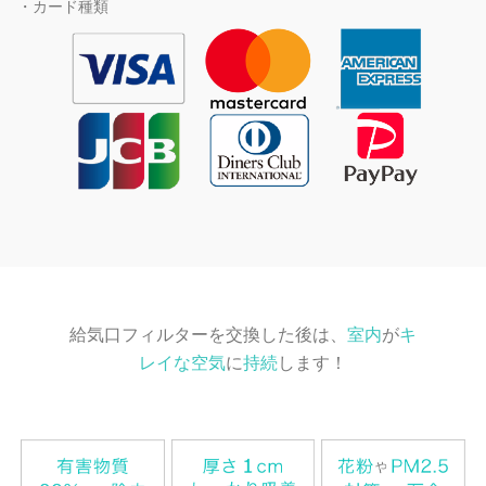
・カード種類
給気口フィルターを交換した後は、
室内
が
キ
レイな空気
に
持続
します！