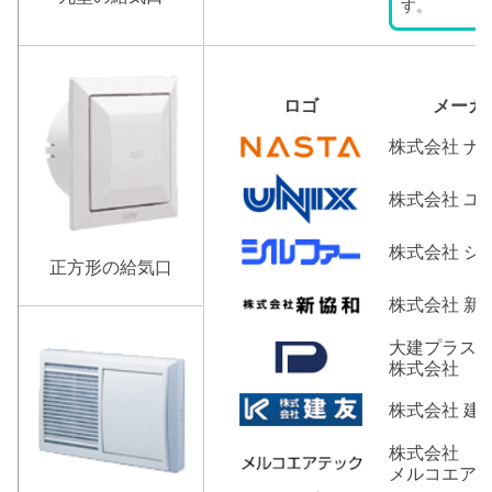
す。
ロゴ
メーカ
株式会社 ナ
株式会社 ユ
株式会社 シ
正方形の給気口
株式会社 新
大建プラス
株式会社
株式会社 建
株式会社
メルコエア