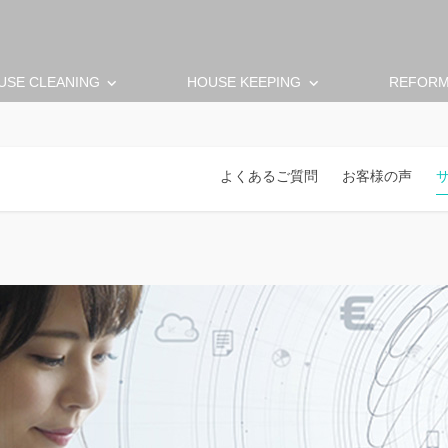
keyboard_arrow_down
keyboard_arrow_down
USE CLEANING
HOUSE KEEPING
REFOR
よくあるご質問
お客様の声